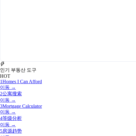
인기 부동산 도구
HOT
1
Homes I Can Afford
이동 →
2
公寓搜索
이동 →
3
Mortgage Calculator
이동 →
4
等级分析
이동 →
5
房源趋势