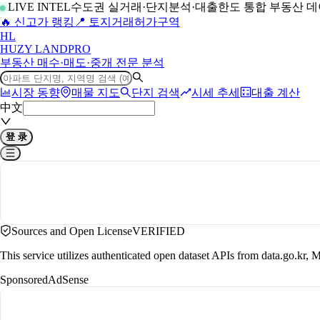
LIVE INTEL
수도권 실거래·단지분석·대출한도 통합 부동산 
🔥 신고가 랭킹
📍 토지거래허가구역
H
L
HUZY LAND
PRO
부동산 매수·매도·중개 전문 분석
시장 동향
매물 지도
단지 검색
시세 추세
대출 계산
中文
登 录
Sources and Open License
VERIFIED
This service utilizes authenticated open dataset APIs from data.go.
Sponsored
AdSense