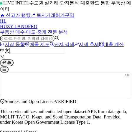
LIVE INTEL
수도권 실거래·단지분석·대출한도 통합 부동산 데
이터
🔥 신고가 랭킹
📍 토지거래허가구역
H
L
HUZY LAND
PRO
부동산 매수·매도·중개 전문 분석
시장 동향
매물 지도
단지 검색
시세 추세
대출 계산
中文
登 录
Sources and Open License
VERIFIED
This service utilizes authenticated open dataset APIs from data.go.kr,
MOLIT TAGO, K-apt, and Seoul Transportation Data. Provided
under Korea Open Government License Type 1.