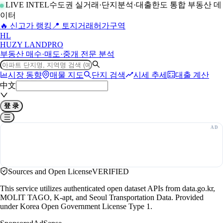
LIVE INTEL
수도권 실거래·단지분석·대출한도 통합 부동산 데
이터
🔥 신고가 랭킹
📍 토지거래허가구역
H
L
HUZY LAND
PRO
부동산 매수·매도·중개 전문 분석
시장 동향
매물 지도
단지 검색
시세 추세
대출 계산
中文
登 录
Sources and Open License
VERIFIED
This service utilizes authenticated open dataset APIs from data.go.kr,
MOLIT TAGO, K-apt, and Seoul Transportation Data. Provided
under Korea Open Government License Type 1.