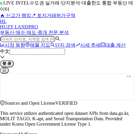
LIVE INTEL
수도권 실거래·단지분석·대출한도 통합 부동산 데
이터
🔥 신고가 랭킹
📍 토지거래허가구역
H
L
HUZY LAND
PRO
부동산 매수·매도·중개 전문 분석
시장 동향
매물 지도
단지 검색
시세 추세
대출 계산
中文
登 录
Sources and Open License
VERIFIED
This service utilizes authenticated open dataset APIs from data.go.kr,
MOLIT TAGO, K-apt, and Seoul Transportation Data. Provided
under Korea Open Government License Type 1.