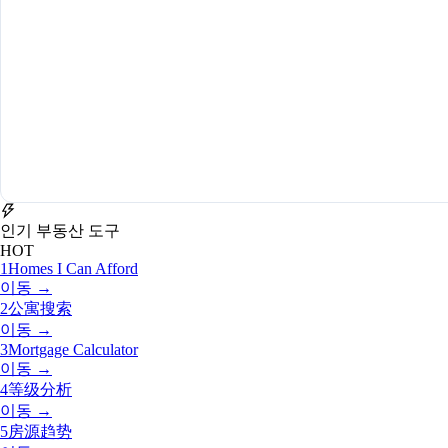
인기 부동산 도구
HOT
1
Homes I Can Afford
이동 →
2
公寓搜索
이동 →
3
Mortgage Calculator
이동 →
4
等级分析
이동 →
5
房源趋势