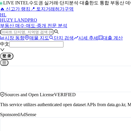
LIVE INTEL
수도권 실거래·단지분석·대출한도 통합 부동산 
🔥 신고가 랭킹
📍 토지거래허가구역
H
L
HUZY LAND
PRO
부동산 매수·매도·중개 전문 분석
시장 동향
매물 지도
단지 검색
시세 추세
대출 계산
中文
登 录
Sources and Open License
VERIFIED
This service utilizes authenticated open dataset APIs from data.go.
Sponsored
AdSense