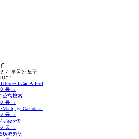
인기 부동산 도구
HOT
1
Homes I Can Afford
이동 →
2
公寓搜索
이동 →
3
Mortgage Calculator
이동 →
4
等级分析
이동 →
5
房源趋势