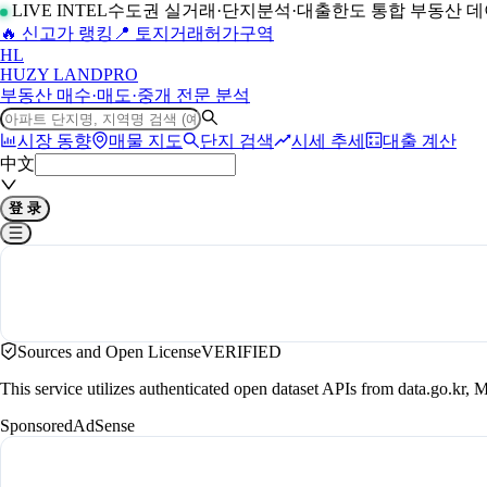
LIVE INTEL
수도권 실거래·단지분석·대출한도 통합 부동산 
🔥 신고가 랭킹
📍 토지거래허가구역
H
L
HUZY LAND
PRO
부동산 매수·매도·중개 전문 분석
시장 동향
매물 지도
단지 검색
시세 추세
대출 계산
中文
登 录
Sources and Open License
VERIFIED
This service utilizes authenticated open dataset APIs from data.go.
Sponsored
AdSense