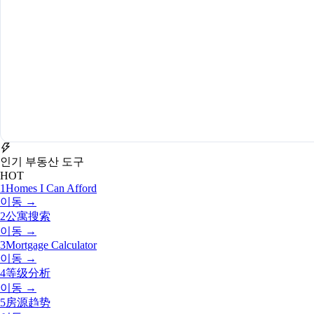
인기 부동산 도구
HOT
1
Homes I Can Afford
이동 →
2
公寓搜索
이동 →
3
Mortgage Calculator
이동 →
4
等级分析
이동 →
5
房源趋势