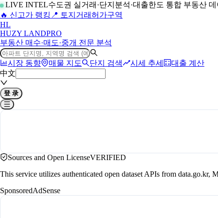
LIVE INTEL
수도권 실거래·단지분석·대출한도 통합 부동산 
🔥 신고가 랭킹
📍 토지거래허가구역
H
L
HUZY LAND
PRO
부동산 매수·매도·중개 전문 분석
시장 동향
매물 지도
단지 검색
시세 추세
대출 계산
中文
登 录
Sources and Open License
VERIFIED
This service utilizes authenticated open dataset APIs from data.go.
Sponsored
AdSense