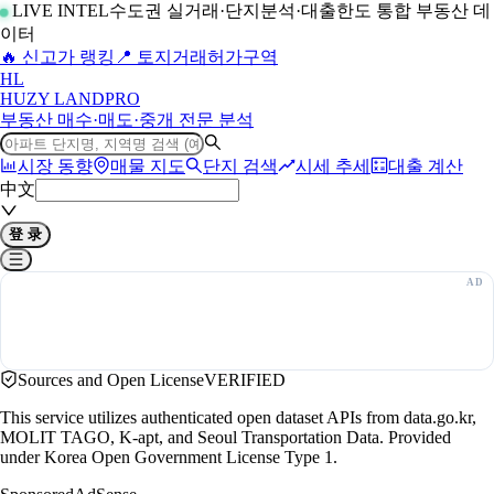
LIVE INTEL
수도권 실거래·단지분석·대출한도 통합 부동산 데
이터
🔥 신고가 랭킹
📍 토지거래허가구역
H
L
HUZY LAND
PRO
부동산 매수·매도·중개 전문 분석
시장 동향
매물 지도
단지 검색
시세 추세
대출 계산
中文
登 录
Sources and Open License
VERIFIED
This service utilizes authenticated open dataset APIs from data.go.kr,
MOLIT TAGO, K-apt, and Seoul Transportation Data. Provided
under Korea Open Government License Type 1.