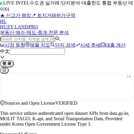
LIVE INTEL
수도권 실거래·단지분석·대출한도 통합 부동산 데
이터
🔥 신고가 랭킹
📍 토지거래허가구역
H
L
HUZY LAND
PRO
부동산 매수·매도·중개 전문 분석
시장 동향
매물 지도
단지 검색
시세 추세
대출 계산
中文
登 录
Sources and Open License
VERIFIED
This service utilizes authenticated open dataset APIs from data.go.kr,
MOLIT TAGO, K-apt, and Seoul Transportation Data. Provided
under Korea Open Government License Type 1.