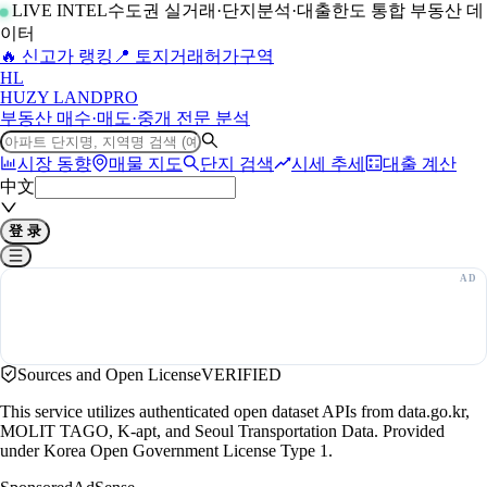
LIVE INTEL
수도권 실거래·단지분석·대출한도 통합 부동산 데
이터
🔥 신고가 랭킹
📍 토지거래허가구역
H
L
HUZY LAND
PRO
부동산 매수·매도·중개 전문 분석
시장 동향
매물 지도
단지 검색
시세 추세
대출 계산
中文
登 录
Sources and Open License
VERIFIED
This service utilizes authenticated open dataset APIs from data.go.kr,
MOLIT TAGO, K-apt, and Seoul Transportation Data. Provided
under Korea Open Government License Type 1.