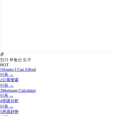
인기 부동산 도구
HOT
1
Homes I Can Afford
이동 →
2
公寓搜索
이동 →
3
Mortgage Calculator
이동 →
4
等级分析
이동 →
5
房源趋势