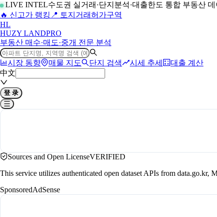
LIVE INTEL
수도권 실거래·단지분석·대출한도 통합 부동산 
🔥 신고가 랭킹
📍 토지거래허가구역
H
L
HUZY LAND
PRO
부동산 매수·매도·중개 전문 분석
시장 동향
매물 지도
단지 검색
시세 추세
대출 계산
中文
登 录
Sources and Open License
VERIFIED
This service utilizes authenticated open dataset APIs from data.go.
Sponsored
AdSense