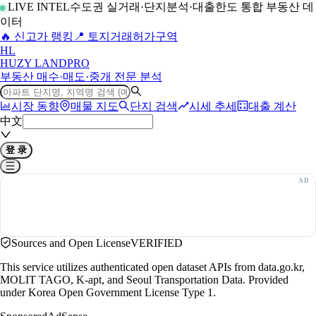
LIVE INTEL
수도권 실거래·단지분석·대출한도 통합 부동산 데
이터
🔥 신고가 랭킹
📍 토지거래허가구역
H
L
HUZY LAND
PRO
부동산 매수·매도·중개 전문 분석
시장 동향
매물 지도
단지 검색
시세 추세
대출 계산
中文
登 录
Sources and Open License
VERIFIED
This service utilizes authenticated open dataset APIs from data.go.kr,
MOLIT TAGO, K-apt, and Seoul Transportation Data. Provided
under Korea Open Government License Type 1.