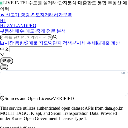
LIVE INTEL
수도권 실거래·단지분석·대출한도 통합 부동산 데
이터
🔥 신고가 랭킹
📍 토지거래허가구역
H
L
HUZY LAND
PRO
부동산 매수·매도·중개 전문 분석
시장 동향
매물 지도
단지 검색
시세 추세
대출 계산
中文
登 录
Sources and Open License
VERIFIED
This service utilizes authenticated open dataset APIs from data.go.kr,
MOLIT TAGO, K-apt, and Seoul Transportation Data. Provided
under Korea Open Government License Type 1.