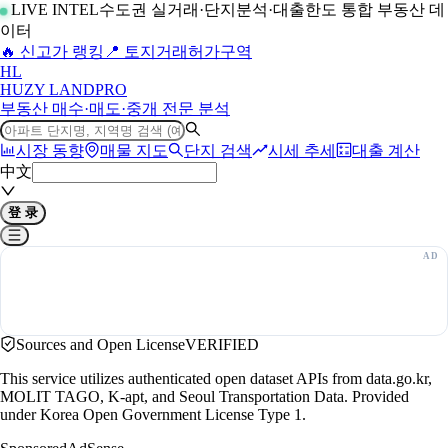
LIVE INTEL
수도권 실거래·단지분석·대출한도 통합 부동산 데
이터
🔥 신고가 랭킹
📍 토지거래허가구역
H
L
HUZY LAND
PRO
부동산 매수·매도·중개 전문 분석
시장 동향
매물 지도
단지 검색
시세 추세
대출 계산
中文
登 录
Sources and Open License
VERIFIED
This service utilizes authenticated open dataset APIs from data.go.kr,
MOLIT TAGO, K-apt, and Seoul Transportation Data. Provided
under Korea Open Government License Type 1.