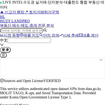
LIVE INTEL
수도권 실거래·단지분석·대출한도 통합 부동산 데
이터
🔥 신고가 랭킹
📍 토지거래허가구역
H
L
HUZY LAND
PRO
부동산 매수·매도·중개 전문 분석
시장 동향
매물 지도
단지 검색
시세 추세
대출 계산
中文
登 录
Sources and Open License
VERIFIED
This service utilizes authenticated open dataset APIs from data.go.kr,
MOLIT TAGO, K-apt, and Seoul Transportation Data. Provided
under Korea Open Government License Type 1.