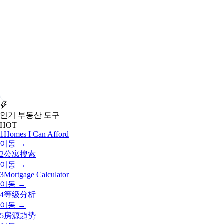
인기 부동산 도구
HOT
1
Homes I Can Afford
이동 →
2
公寓搜索
이동 →
3
Mortgage Calculator
이동 →
4
等级分析
이동 →
5
房源趋势