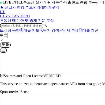
LIVE INTEL
수도권 실거래·단지분석·대출한도 통합 부동산 
🔥 신고가 랭킹
📍 토지거래허가구역
H
L
HUZY LAND
PRO
부동산 매수·매도·중개 전문 분석
시장 동향
매물 지도
단지 검색
시세 추세
대출 계산
中文
登 录
Sources and Open License
VERIFIED
This service utilizes authenticated open dataset APIs from data.go.
Sponsored
AdSense