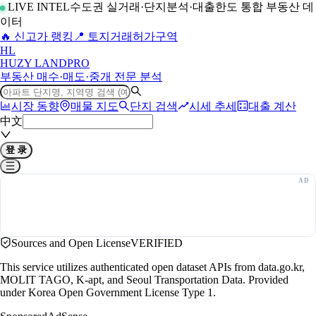
LIVE INTEL
수도권 실거래·단지분석·대출한도 통합 부동산 데
이터
🔥 신고가 랭킹
📍 토지거래허가구역
H
L
HUZY LAND
PRO
부동산 매수·매도·중개 전문 분석
시장 동향
매물 지도
단지 검색
시세 추세
대출 계산
中文
登 录
Sources and Open License
VERIFIED
This service utilizes authenticated open dataset APIs from data.go.kr,
MOLIT TAGO, K-apt, and Seoul Transportation Data. Provided
under Korea Open Government License Type 1.