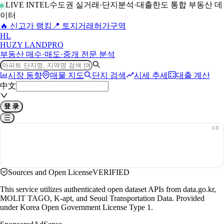
LIVE INTEL
수도권 실거래·단지분석·대출한도 통합 부동산 데
이터
🔥 신고가 랭킹
📍 토지거래허가구역
H
L
HUZY LAND
PRO
부동산 매수·매도·중개 전문 분석
시장 동향
매물 지도
단지 검색
시세 추세
대출 계산
中文
登 录
Sources and Open License
VERIFIED
This service utilizes authenticated open dataset APIs from data.go.kr,
MOLIT TAGO, K-apt, and Seoul Transportation Data. Provided
under Korea Open Government License Type 1.