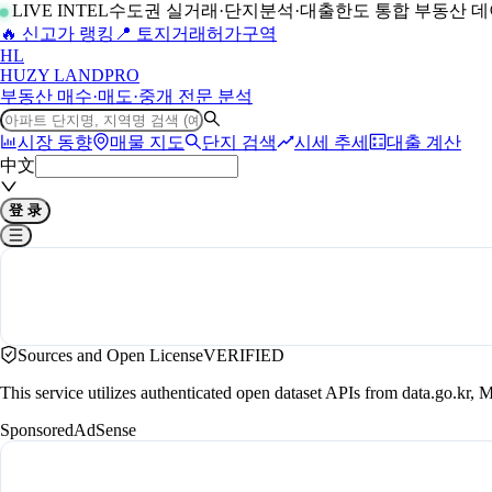
LIVE INTEL
수도권 실거래·단지분석·대출한도 통합 부동산 
🔥 신고가 랭킹
📍 토지거래허가구역
H
L
HUZY LAND
PRO
부동산 매수·매도·중개 전문 분석
시장 동향
매물 지도
단지 검색
시세 추세
대출 계산
中文
登 录
Sources and Open License
VERIFIED
This service utilizes authenticated open dataset APIs from data.go.
Sponsored
AdSense