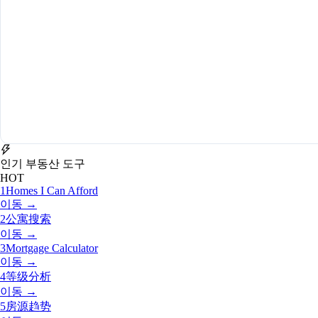
인기 부동산 도구
HOT
1
Homes I Can Afford
이동 →
2
公寓搜索
이동 →
3
Mortgage Calculator
이동 →
4
等级分析
이동 →
5
房源趋势