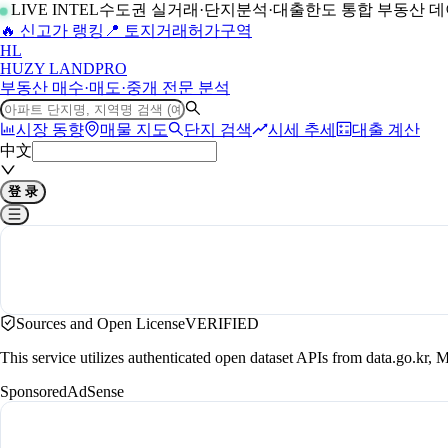
LIVE INTEL
수도권 실거래·단지분석·대출한도 통합 부동산 
🔥 신고가 랭킹
📍 토지거래허가구역
H
L
HUZY LAND
PRO
부동산 매수·매도·중개 전문 분석
시장 동향
매물 지도
단지 검색
시세 추세
대출 계산
中文
登 录
Sources and Open License
VERIFIED
This service utilizes authenticated open dataset APIs from data.go.
Sponsored
AdSense