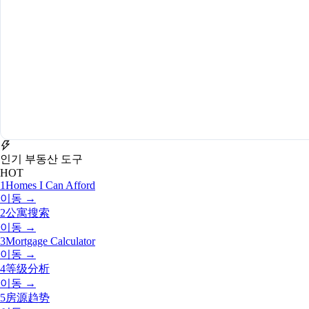
인기 부동산 도구
HOT
1
Homes I Can Afford
이동 →
2
公寓搜索
이동 →
3
Mortgage Calculator
이동 →
4
等级分析
이동 →
5
房源趋势