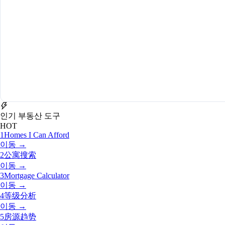
인기 부동산 도구
HOT
1
Homes I Can Afford
이동 →
2
公寓搜索
이동 →
3
Mortgage Calculator
이동 →
4
等级分析
이동 →
5
房源趋势