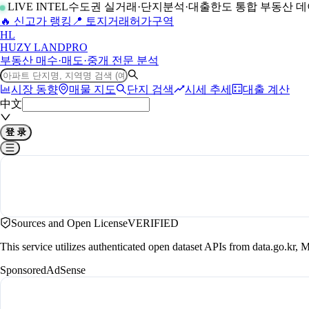
LIVE INTEL
수도권 실거래·단지분석·대출한도 통합 부동산 
🔥 신고가 랭킹
📍 토지거래허가구역
H
L
HUZY LAND
PRO
부동산 매수·매도·중개 전문 분석
시장 동향
매물 지도
단지 검색
시세 추세
대출 계산
中文
登 录
Sources and Open License
VERIFIED
This service utilizes authenticated open dataset APIs from data.go.
Sponsored
AdSense