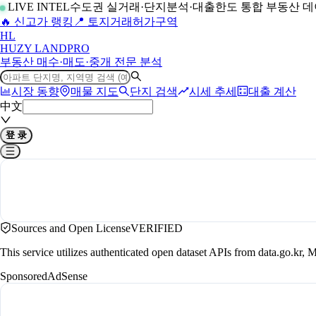
LIVE INTEL
수도권 실거래·단지분석·대출한도 통합 부동산 
🔥 신고가 랭킹
📍 토지거래허가구역
H
L
HUZY LAND
PRO
부동산 매수·매도·중개 전문 분석
시장 동향
매물 지도
단지 검색
시세 추세
대출 계산
中文
登 录
Sources and Open License
VERIFIED
This service utilizes authenticated open dataset APIs from data.go.
Sponsored
AdSense