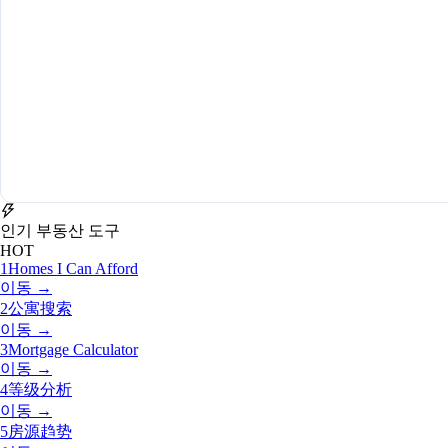
인기 부동산 도구
HOT
1
Homes I Can Afford
이동 →
2
公寓搜索
이동 →
3
Mortgage Calculator
이동 →
4
等级分析
이동 →
5
房源趋势