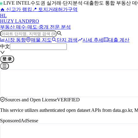
LIVE INTEL
수도권 실거래·단지분석·대출한도 통합 부동산 
🔥 신고가 랭킹
📍 토지거래허가구역
H
L
HUZY LAND
PRO
부동산 매수·매도·중개 전문 분석
시장 동향
매물 지도
단지 검색
시세 추세
대출 계산
中文
登 录
Sources and Open License
VERIFIED
This service utilizes authenticated open dataset APIs from data.go.
Sponsored
AdSense