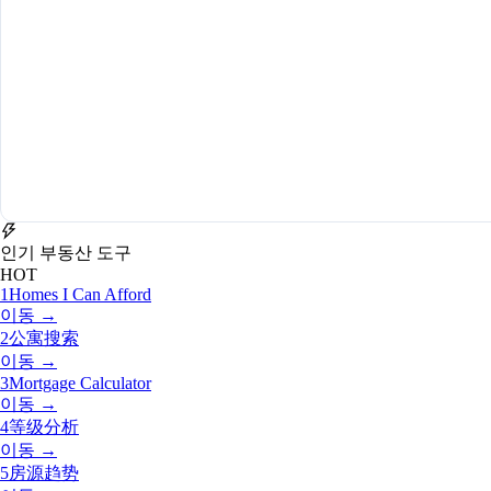
인기 부동산 도구
HOT
1
Homes I Can Afford
이동 →
2
公寓搜索
이동 →
3
Mortgage Calculator
이동 →
4
等级分析
이동 →
5
房源趋势