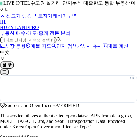
LIVE INTEL
수도권 실거래·단지분석·대출한도 통합 부동산 데
이터
🔥 신고가 랭킹
📍 토지거래허가구역
H
L
HUZY LAND
PRO
부동산 매수·매도·중개 전문 분석
시장 동향
매물 지도
단지 검색
시세 추세
대출 계산
中文
登 录
Sources and Open License
VERIFIED
This service utilizes authenticated open dataset APIs from data.go.kr,
MOLIT TAGO, K-apt, and Seoul Transportation Data. Provided
under Korea Open Government License Type 1.