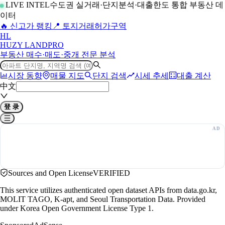
LIVE INTEL
수도권 실거래·단지분석·대출한도 통합 부동산 데
이터
🔥 신고가 랭킹
📍 토지거래허가구역
H
L
HUZY LAND
PRO
부동산 매수·매도·중개 전문 분석
시장 동향
매물 지도
단지 검색
시세 추세
대출 계산
中文
登 录
Sources and Open License
VERIFIED
This service utilizes authenticated open dataset APIs from data.go.kr,
MOLIT TAGO, K-apt, and Seoul Transportation Data. Provided
under Korea Open Government License Type 1.