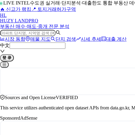
LIVE INTEL
수도권 실거래·단지분석·대출한도 통합 부동산 
🔥 신고가 랭킹
📍 토지거래허가구역
H
L
HUZY LAND
PRO
부동산 매수·매도·중개 전문 분석
시장 동향
매물 지도
단지 검색
시세 추세
대출 계산
中文
登 录
Sources and Open License
VERIFIED
This service utilizes authenticated open dataset APIs from data.go.
Sponsored
AdSense