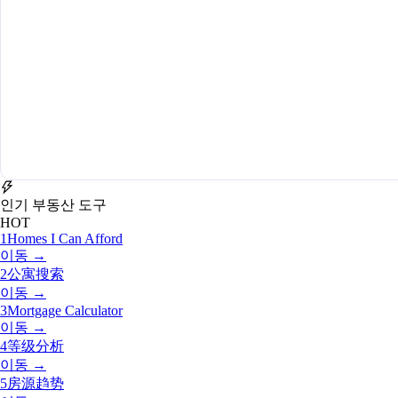
인기 부동산 도구
HOT
1
Homes I Can Afford
이동 →
2
公寓搜索
이동 →
3
Mortgage Calculator
이동 →
4
等级分析
이동 →
5
房源趋势