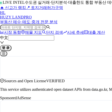
LIVE INTEL
수도권 실거래·단지분석·대출한도 통합 부동산 
🔥 신고가 랭킹
📍 토지거래허가구역
H
L
HUZY LAND
PRO
부동산 매수·매도·중개 전문 분석
시장 동향
매물 지도
단지 검색
시세 추세
대출 계산
中文
登 录
Sources and Open License
VERIFIED
This service utilizes authenticated open dataset APIs from data.go.
Sponsored
AdSense