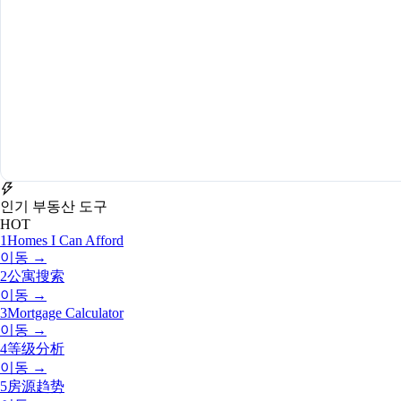
인기 부동산 도구
HOT
1
Homes I Can Afford
이동 →
2
公寓搜索
이동 →
3
Mortgage Calculator
이동 →
4
等级分析
이동 →
5
房源趋势