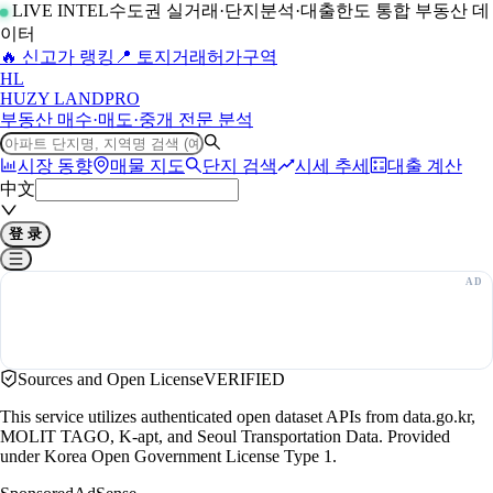
LIVE INTEL
수도권 실거래·단지분석·대출한도 통합 부동산 데
이터
🔥 신고가 랭킹
📍 토지거래허가구역
H
L
HUZY LAND
PRO
부동산 매수·매도·중개 전문 분석
시장 동향
매물 지도
단지 검색
시세 추세
대출 계산
中文
登 录
Sources and Open License
VERIFIED
This service utilizes authenticated open dataset APIs from data.go.kr,
MOLIT TAGO, K-apt, and Seoul Transportation Data. Provided
under Korea Open Government License Type 1.