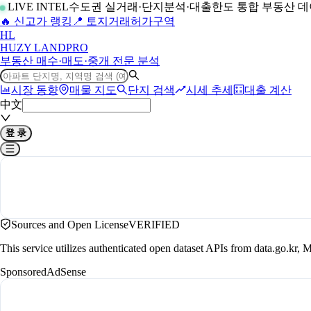
LIVE INTEL
수도권 실거래·단지분석·대출한도 통합 부동산 
🔥 신고가 랭킹
📍 토지거래허가구역
H
L
HUZY LAND
PRO
부동산 매수·매도·중개 전문 분석
시장 동향
매물 지도
단지 검색
시세 추세
대출 계산
中文
登 录
Sources and Open License
VERIFIED
This service utilizes authenticated open dataset APIs from data.go.
Sponsored
AdSense