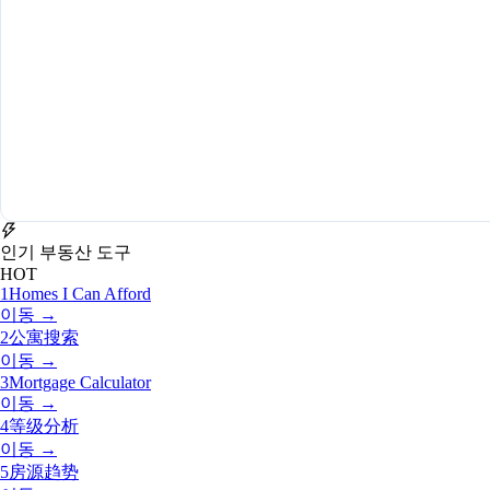
인기 부동산 도구
HOT
1
Homes I Can Afford
이동 →
2
公寓搜索
이동 →
3
Mortgage Calculator
이동 →
4
等级分析
이동 →
5
房源趋势